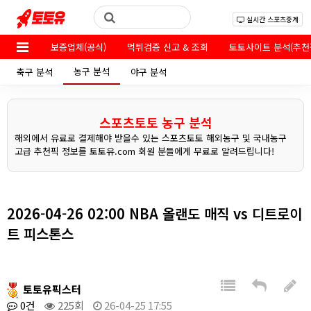
실시간 스포츠중계
보증업체(공식)
먹튀검증 신고 & 조회
토토사이트 분석(추천
농구 분석
축구 분석
야구 분석
스포츠토토 농구 분석
해외에서 유료로 결제해야 받을수 있는 스포츠토토 해외농구 및 국내농구
고급 추천픽 정보를 토토유.com 회원 분들에게 무료로 알려드립니다!
2026-04-26 02:00 NBA 올랜도 매직 vs 디트로이
트 피스톤스
토토유픽스터
0건
225회
26-04-25 17:55