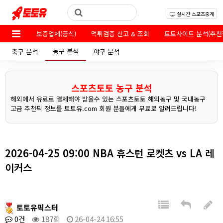
실시간 스포츠중계
보증업체(공식)
먹튀검증 신고 & 조회
토토사이트 분석(추천
농구 분석
축구 분석
야구 분석
스포츠토토 농구 분석
해외에서 유료로 결제해야 받을수 있는 스포츠토토 해외농구 및 국내농구
고급 추천픽 정보를 토토유.com 회원 분들에게 무료로 알려드립니다!
2026-04-25 09:00 NBA 휴스턴 로켓츠 vs LA 레
이커스
토토유픽스터
0건
187회
26-04-24 16:55