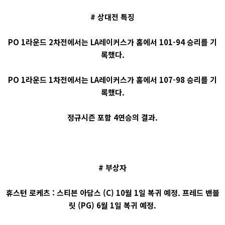
# 상대전 특징
PO 1라운드 2차전에서는 LA레이커스가 홈에서 101-94 승리를 기
록했다.
PO 1라운드 1차전에서는 LA레이커스가 홈에서 107-98 승리를 기
록했다.
정규시즌 포함 4연승의 결과.
# 부상자
휴스턴 로케츠 : 스티븐 아담스 (C) 10월 1일 복귀 예정. 프레드 밴블
릿 (PG) 6월 1일 복귀 예정.