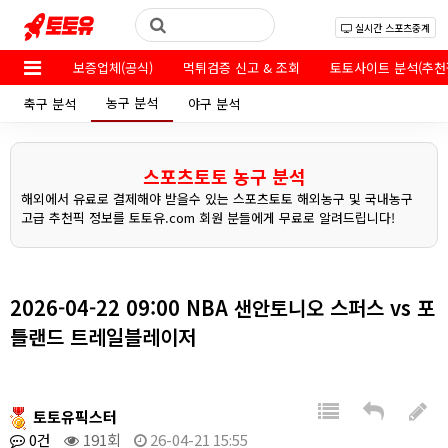
실시간 스포츠중계
보증업체(공식)
먹튀검증 신고 & 조회
토토사이트 분석(추천
농구 분석
축구 분석
야구 분석
스포츠토토 농구 분석
해외에서 유료로 결제해야 받을수 있는 스포츠토토 해외농구 및 국내농구
고급 추천픽 정보를 토토유.com 회원 분들에게 무료로 알려드립니다!
2026-04-22 09:00 NBA 샌안토니오 스퍼스 vs 포
틀랜드 트레일블레이저
토토유픽스터
0건
191회
26-04-21 15:55