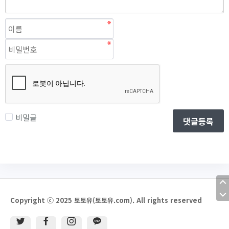
비밀글
댓글등록
Copyright ⓒ 2025 토토유(토토유.com). All rights reserved