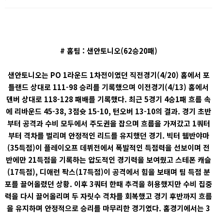
# 홈팀 : 샌안토니오(62승20패)
샌안토니오는 PO 1라운드 1차전이였던 직전경기(4/20) 홈에서 포
틀랜드 상대로 111-98 승리를 기록했으며 이전경기(4/13) 홈에서
덴버 상대로 118-128 패배를 기록했다. 최근 5경기 4승1패 흐름 속
에 리바운드 45-38, 3점슛 15-10, 턴오버 13-10의 결과. 경기 초반
부터 공격과 수비 모두에서 주도권을 잡으며 흐름을 가져갔고 1쿼터
부터 격차를 벌리며 안정적인 리드를 유지했던 경기. 빅터 웸반야마
(35득점)이 플레이오프 데뷔전에서 폭발적인 득점력을 선보이며 전
반에만 21득점을 기록하는 압도적인 경기력을 보여줬고 스테폰 캐슬
(17득점), 디애런 팍스(17득점)이 공격에서 힘을 보태며 팀 득점 분
포를 끌어올렸던 상황. 이후 3쿼터 한때 추격을 허용했지만 수비 집중
력을 다시 끌어올리며 두 자릿수 격차를 회복했고 경기 후반까지 흐름
을 유지하며 안정적으로 승리를 마무리한 경기였다. 홈경기에서는 3