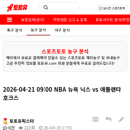
실시간 스포츠중계
보증업체(공식)
먹튀검증 신고 & 조회
토토사이트 분석(추천
농구 분석
축구 분석
야구 분석
스포츠토토 농구 분석
해외에서 유료로 결제해야 받을수 있는 스포츠토토 해외농구 및 국내농구
고급 추천픽 정보를 토토유.com 회원 분들에게 무료로 알려드립니다!
2026-04-21 09:00 NBA 뉴욕 닉스 vs 애틀랜타
호크스
토토유픽스터
0건
211회
26-04-20 17:55