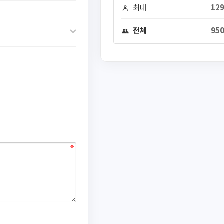
최대
129
전체
950