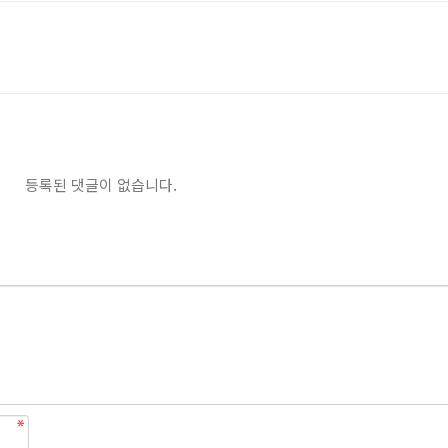
등록된 댓글이 없습니다.