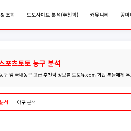
& 조회
토토사이트 분석(추천픽)
커뮤니티
꽁머
스포츠토토 농구 분석
구 및 국내농구 고급 추천픽 정보를 토토유.com 회원 분들에게 
 분석
야구 분석