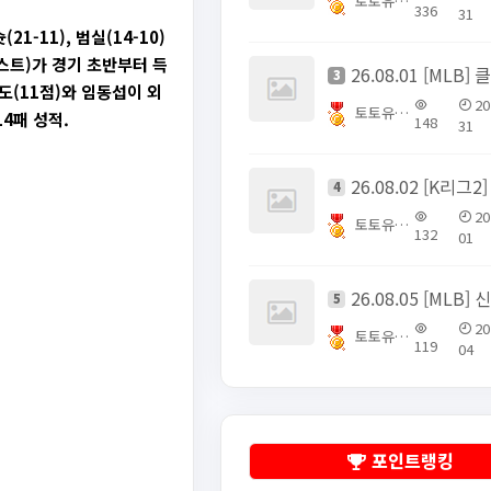
토토유픽스터
336
31
1-11), 범실(14-10)
스트)가 경기 초반부터 득
3
도(11점)와 임동섭이 외
20
토토유픽스터
4패 성적.
148
31
4
20
토토유픽스터
132
01
5
20
토토유픽스터
119
04
포인트랭킹