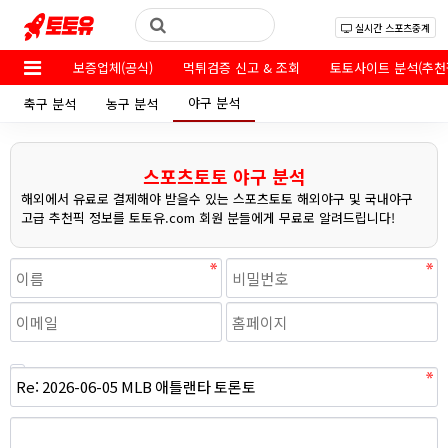
실시간 스포츠중계
보증업체(공식)
먹튀검증 신고 & 조회
토토사이트 분석(추천
야구 분석
축구 분석
농구 분석
스포츠토토 야구 분석
해외에서 유료로 결제해야 받을수 있는 스포츠토토 해외야구 및 국내야구
고급 추천픽 정보를 토토유.com 회원 분들에게 무료로 알려드립니다!
html