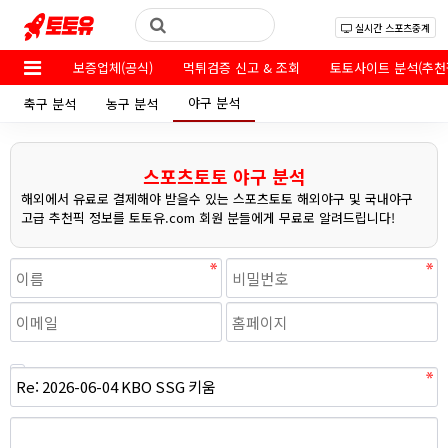
실시간 스포츠중계
보증업체(공식)
먹튀검증 신고 & 조회
토토사이트 분석(추천
야구 분석
축구 분석
농구 분석
스포츠토토 야구 분석
해외에서 유료로 결제해야 받을수 있는 스포츠토토 해외야구 및 국내야구
고급 추천픽 정보를 토토유.com 회원 분들에게 무료로 알려드립니다!
html