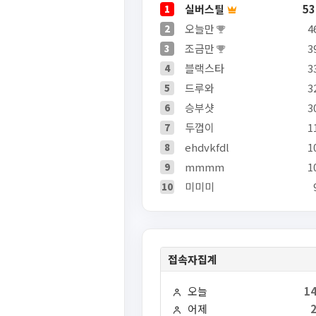
실버스틸
53
1
오늘만
4
2
조금만
3
3
블랙스타
3
4
드루와
3
5
승부샷
3
6
두껍이
1
7
ehdvkfdl
1
8
mmmm
1
9
미미미
10
접속자집계
오늘
14
어제