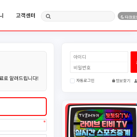
니
고객센터
무료로 알려드립니다!
자동로그인
정보찾기