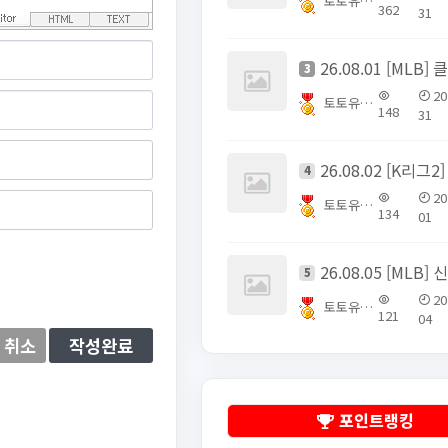
토토유픽스터
362
31
3
20
토토유픽스터
148
31
4
20
토토유픽스터
134
01
5
20
토토유픽스터
121
04
취소
작성완료
포인트랭킹