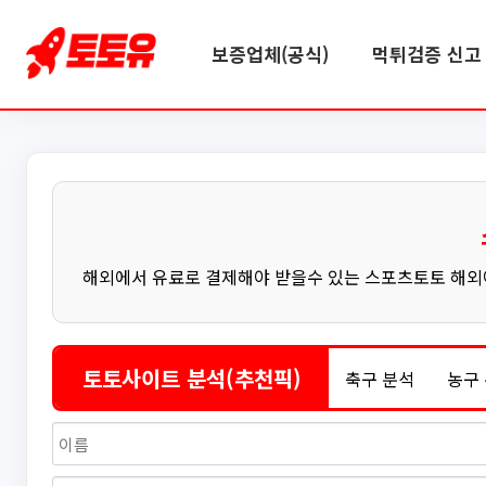
보증업체(공식)
먹튀검증 신고 
해외에서 유료로 결제해야 받을수 있는 스포츠토토 해외야
토토사이트 분석(추천픽)
축구 분석
농구