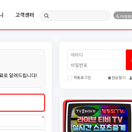
니
고객센터
무료로 알려드립니다!
자동로그인
정보찾기