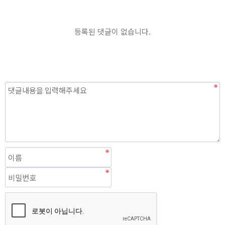
등록된 댓글이 없습니다.