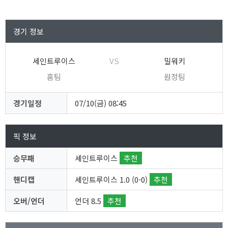
경기 정보
세인트루이스
VS
밀워키
홈팀
원정팀
경기일정
07/10(금) 08:45
픽 정보
승무패
세인트루이스
추천
핸디캡
세인트루이스 1.0 (0-0)
추천
오버/언더
언더 8.5
추천