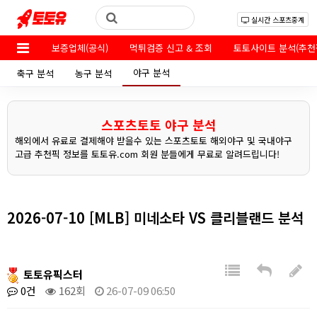
실시간 스포츠중계
보증업체(공식)
먹튀검증 신고 & 조회
토토사이트 분석(추천
야구 분석
축구 분석
농구 분석
스포츠토토 야구 분석
해외에서 유료로 결제해야 받을수 있는 스포츠토토 해외야구 및 국내야구
고급 추천픽 정보를 토토유.com 회원 분들에게 무료로 알려드립니다!
2026-07-10 [MLB] 미네소타 VS 클리블랜드 분석
토토유픽스터
0건
162회
26-07-09 06:50