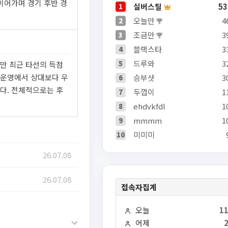
이어가며 경기 후반 경
실버스틸
53
1
오늘만
4
2
조금만
3
3
블랙스타
3
4
드루와
3
5
만 최근 타선의 득점
 운영에서 상대보다 우
승부샷
3
6
다. 전체적으로는 후
두껍이
1
7
ehdvkfdl
1
8
mmmm
1
9
미미미
10
26.07.08
26.07.08
접속자집계
오늘
11
어제