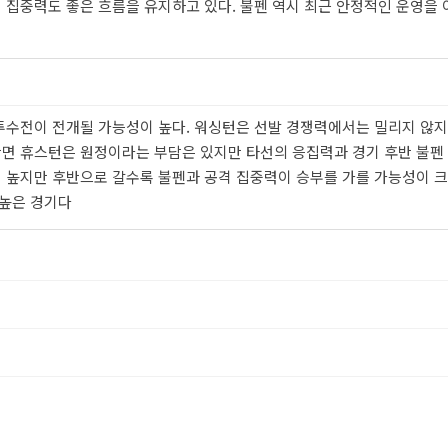
 집중력도 좋은 흐름을 유지하고 있다. 불펜 역시 최근 안정적인 운영을 
 투수전이 전개될 가능성이 높다. 워싱턴은 선발 경쟁력에서는 밀리지 않지
반면 휴스턴은 원정이라는 부담은 있지만 타선의 응집력과 경기 후반 불펜
이 높지만 후반으로 갈수록 불펜과 공격 집중력이 승부를 가를 가능성이 크
 높은 경기다