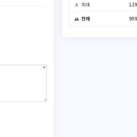
최대
129
전체
959