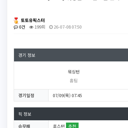
토토유픽스터
0건
199회
26-07-08 07:50
경기 정보
워싱턴
홈팀
경기일정
07/09(목) 07:45
픽 정보
승무패
휴스턴
추천