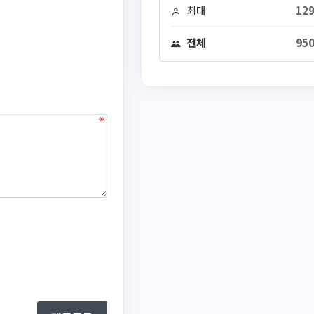
최대
129
전체
950