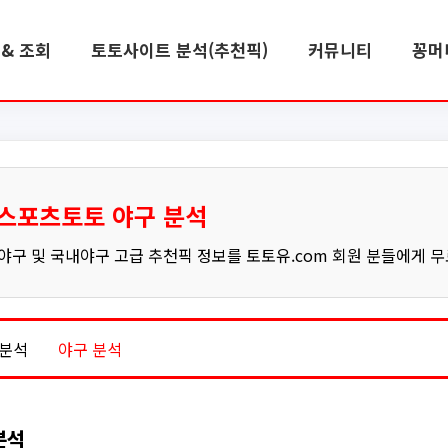
& 조회
토토사이트 분석(추천픽)
커뮤니티
꽁머
스포츠토토 야구 분석
구 및 국내야구 고급 추천픽 정보를 토토유.com 회원 분들에게 
 분석
야구 분석
분석