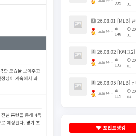
토토유픽스터
339
31
3
20
토토유픽스터
148
31
4
20
토토유픽스터
132
01
강력한 모습을 보여주고
안정성이 계속해서 과
5
20
토토유픽스터
119
04
 전날 홈런을 통해 4득
로 예상된다. 경기 초
포인트랭킹