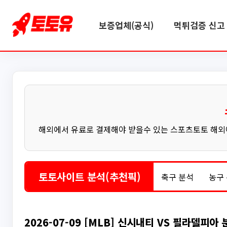
보증업체(공식)
먹튀검증 신고 
해외에서 유료로 결제해야 받을수 있는 스포츠토토 해외야
토토사이트 분석(추천픽)
축구 분석
농구
2026-07-09 [MLB] 신시내티 VS 필라델피아 