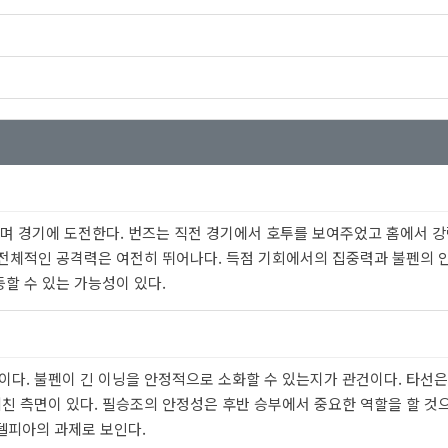
하며 경기에 도전한다. 번즈는 직전 경기에서 호투를 보여주었고 홈에서 
만 전체적인 공격력은 여전히 뛰어나다. 득점 기회에서의 집중력과 불펜의 
등할 수 있는 가능성이 있다.
다. 불펜이 긴 이닝을 안정적으로 소화할 수 있는지가 관건이다. 타선은
친 측면이 있다. 필승조의 안정성은 후반 승부에서 중요한 역할을 할 것으
델피아의 과제로 보인다.