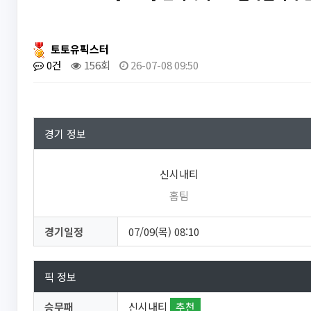
토토유픽스터
0건
156회
26-07-08 09:50
경기 정보
신시내티
홈팀
경기일정
07/09(목) 08:10
픽 정보
승무패
신시내티
추천