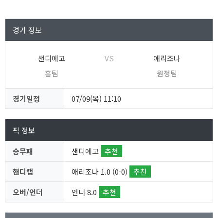
경기 정보
샌디에고
VS
애리조나
홈팀
원정팀
경기일정
07/09(목) 11:10
픽 정보
승무패
샌디에고
추천
핸디캡
애리조나 1.0 (0-0)
추천
오버/언더
언더 8.0
추천