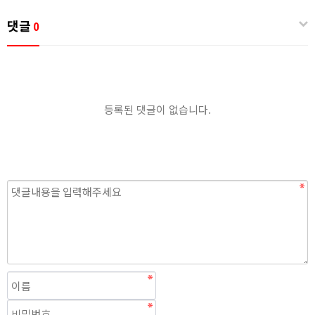
댓글
0
등록된 댓글이 없습니다.