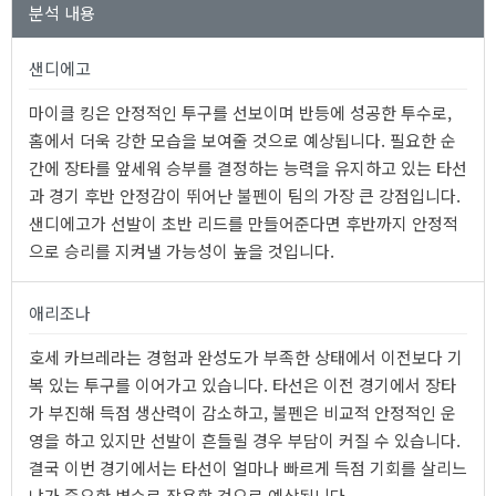
분석 내용
샌디에고
마이클 킹은 안정적인 투구를 선보이며 반등에 성공한 투수로,
홈에서 더욱 강한 모습을 보여줄 것으로 예상됩니다. 필요한 순
간에 장타를 앞세워 승부를 결정하는 능력을 유지하고 있는 타선
과 경기 후반 안정감이 뛰어난 불펜이 팀의 가장 큰 강점입니다.
샌디에고가 선발이 초반 리드를 만들어준다면 후반까지 안정적
으로 승리를 지켜낼 가능성이 높을 것입니다.
애리조나
호세 카브레라는 경험과 완성도가 부족한 상태에서 이전보다 기
복 있는 투구를 이어가고 있습니다. 타선은 이전 경기에서 장타
가 부진해 득점 생산력이 감소하고, 불펜은 비교적 안정적인 운
영을 하고 있지만 선발이 흔들릴 경우 부담이 커질 수 있습니다.
결국 이번 경기에서는 타선이 얼마나 빠르게 득점 기회를 살리느
냐가 중요한 변수로 작용할 것으로 예상됩니다.