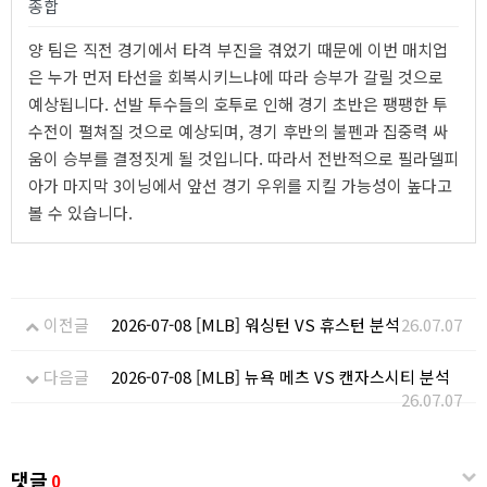
종합
양 팀은 직전 경기에서 타격 부진을 겪었기 때문에 이번 매치업
은 누가 먼저 타선을 회복시키느냐에 따라 승부가 갈릴 것으로
예상됩니다. 선발 투수들의 호투로 인해 경기 초반은 팽팽한 투
수전이 펼쳐질 것으로 예상되며, 경기 후반의 불펜과 집중력 싸
움이 승부를 결정짓게 될 것입니다. 따라서 전반적으로 필라델피
아가 마지막 3이닝에서 앞선 경기 우위를 지킬 가능성이 높다고
볼 수 있습니다.
이전글
2026-07-08 [MLB] 워싱턴 VS 휴스턴 분석
26.07.07
다음글
2026-07-08 [MLB] 뉴욕 메츠 VS 캔자스시티 분석
26.07.07
댓글
0