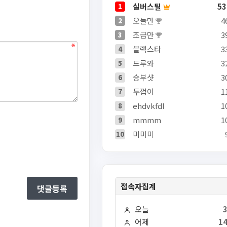
실버스틸
53
1
오늘만
4
2
조금만
3
3
블랙스타
3
4
드루와
3
5
승부샷
3
6
두껍이
1
7
ehdvkfdl
1
8
mmmm
1
9
미미미
10
접속자집계
댓글등록
오늘
어제
14