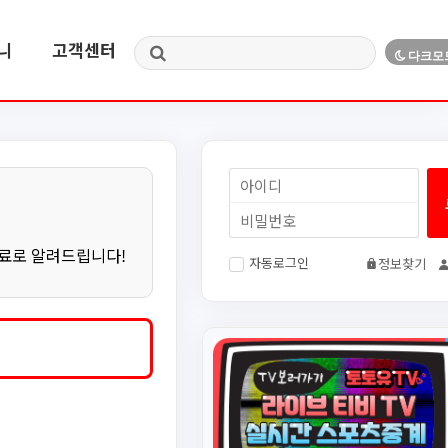
니
고객센터
무료로 알려드립니다!
자동로그인
정보찾기