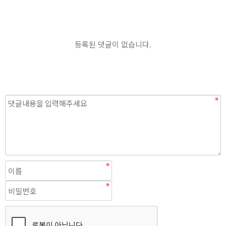
등록된 댓글이 없습니다.