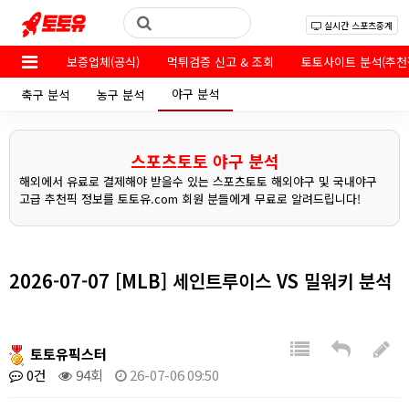
실시간 스포츠중계
보증업체(공식)
먹튀검증 신고 & 조회
토토사이트 분석(추천
야구 분석
축구 분석
농구 분석
스포츠토토 야구 분석
해외에서 유료로 결제해야 받을수 있는 스포츠토토 해외야구 및 국내야구
고급 추천픽 정보를 토토유.com 회원 분들에게 무료로 알려드립니다!
2026-07-07 [MLB] 세인트루이스 VS 밀워키 분석
토토유픽스터
0건
94회
26-07-06 09:50