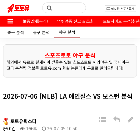
실시간 스포츠중계
보증업체(공식)
먹튀검증 신고 & 조회
토토사이트 분석(추천
야구 분석
축구 분석
농구 분석
스포츠토토 야구 분석
해외에서 유료로 결제해야 받을수 있는 스포츠토토 해외야구 및 국내야구
고급 추천픽 정보를 토토유.com 회원 분들에게 무료로 알려드립니다!
2026-07-06 [MLB] LA 애인절스 VS 보스턴 분석
토토유픽스터
0건
166회
26-07-05 10:50