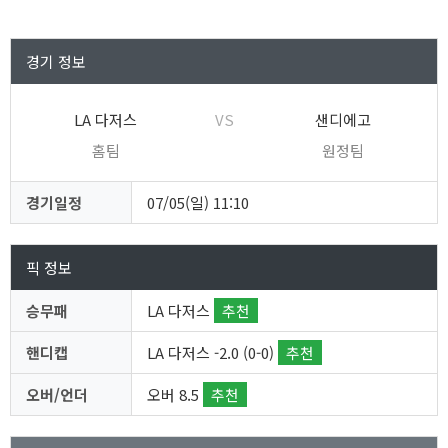
경기 정보
LA 다저스
VS
샌디에고
홈팀
원정팀
경기일정
07/05(일) 11:10
픽 정보
승무패
LA 다저스
추천
핸디캡
LA 다저스 -2.0 (0-0)
추천
오버/언더
오버 8.5
추천