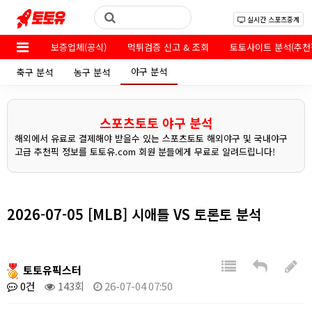
실시간 스포츠중계
보증업체(공식)
먹튀검증 신고 & 조회
토토사이트 분석(추천
야구 분석
축구 분석
농구 분석
스포츠토토 야구 분석
해외에서 유료로 결제해야 받을수 있는 스포츠토토 해외야구 및 국내야구
고급 추천픽 정보를 토토유.com 회원 분들에게 무료로 알려드립니다!
2026-07-05 [MLB] 시애틀 VS 토론토 분석
토토유픽스터
0건
143회
26-07-04 07:50