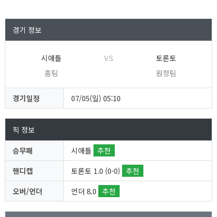
경기 정보
시애틀
VS
토론토
홈팀
원정팀
경기일정
07/05(일) 05:10
픽 정보
승무패
시애틀
추천
핸디캡
토론토 1.0 (0-0)
추천
오버/언더
언더 8.0
추천