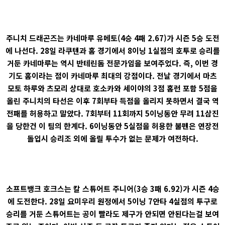
주니치 드래곤즈는 카네마루 유메토(4승 4패 2.67)가 시즌 5승 도전
에 나선다. 28일 라쿠텐과 홈 경기에서 8이닝 1실점의 호투로 승리를
거둔 카네마루는 역시 반테린돔 전문가임을 보여주었다. 즉, 이번 경
기도 홈이라는 점이 카네마루 최대의 강점이다. 전날 경기에서 마츠
모토 하루와 츠모리 상대로 호소카와 세이야의 3점 홈런 포함 5점을
올린 주니치의 타선은 이후 7회부타 득점을 올리지 못하면서 결국 역
전패를 허용하고 말았다. 7회부터 11회까지 5이닝동안 무려 11삼진
을 당한건 이 팀의 한계다. 6이닝동안 5실점을 허용한 불펜은 연장전
돌입시 승리조 외에 올릴 투수가 없는 문제가 여전하다.
소프트뱅크 호크스는 칼 스튜어트 주니어(3승 3패 6.92)가 시즌 4승
에 도전한다. 28일 요미우리 원정에서 5이닝 7안타 4실점의 투구로
승리를 거둔 스튜어트는 공이 빨라도 제구가 안되면 안된다는걸 보여