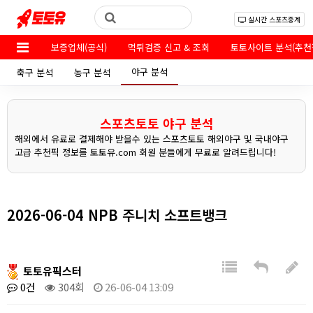
실시간 스포츠중계
보증업체(공식)
먹튀검증 신고 & 조회
토토사이트 분석(추천
야구 분석
축구 분석
농구 분석
스포츠토토 야구 분석
해외에서 유료로 결제해야 받을수 있는 스포츠토토 해외야구 및 국내야구
고급 추천픽 정보를 토토유.com 회원 분들에게 무료로 알려드립니다!
2026-06-04 NPB 주니치 소프트뱅크
토토유픽스터
0건
304회
26-06-04 13:09