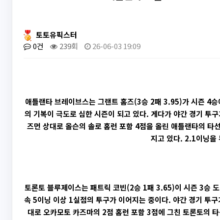
토토유픽스터
0건
239회
26-06-03 19:09
애틀랜타 브레이브스는 그랜트 홈즈(3승 2패 3.95)가 시즌 4
의 기복이 극도로 심한 시즌이 되고 있다. 게다가 야간 경기 투
즈먼 상대로 올슨의 솔로 홈런 포함 4점을 올린 애틀랜타의 타선
지고 있다. 2.1이닝
토론토 블루제이스는 패트릭 코빈(2승 1패 3.65)이 시즌 3승 
속 5이닝 이상 1실점의 투구가 이어지는 중이다. 야간 경기 투구
대로 오카모토 카즈마의 2점 홈런 포함 3점에 그친 토론토의 