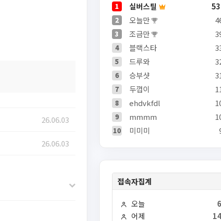
실버스틸
53
1
오늘만
4
2
조금만
3
3
블랙스타
3
4
드루와
3
5
승부샷
3
6
두껍이
1
7
ehdvkfdl
1
8
mmmm
1
9
26.06.03
미미미
10
26.06.03
접속자집계
오늘
어제
14