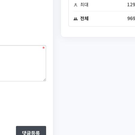
최대
129
전체
969
댓글등록