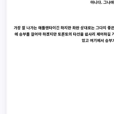
아니다. 그나마
가장 잘 나가는 애틀랜타이긴 하지만 좌완 상대로는 그다지 좋은 
에 승부를 걸어야 하겠지만 토론토의 타선을 쉽사리 제어하길 기
있고 여기에서 승부가