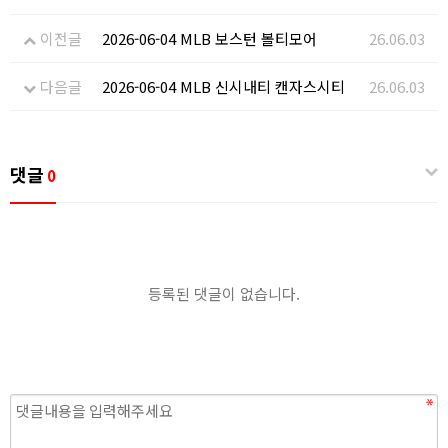
이전글
2026-06-04 MLB 보스턴 볼티모어
26.06.03
다음글
2026-06-04 MLB 신시내티 캔자스시티
26.06.03
댓글
0
등록된 댓글이 없습니다.