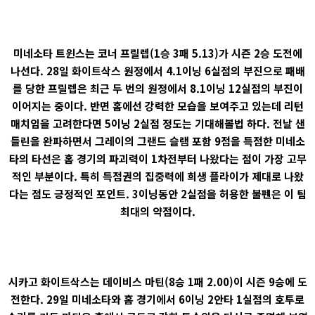
미네소타 트윈스는 코너 프릴렙(1승 3패 5.13)가 시즌 2승 도전에
나선다. 28일 화이트삭스 원정에서 4.1이닝 6실점의 부진으로 패배
를 당한 프릴렙은 최근 두 번의 원정에서 8.1이닝 12실점의 부진이
이어지는 중이다. 반면 홈에선 강력한 모습을 보여주고 있는데 리턴
매치임을 고려한다면 5이닝 2실점 정도는 기대해볼법 하다. 전날 샌
들린을 완파하면서 그레이의 그랜드 슬램 포함 9점을 득점한 미네소
타의 타선은 홈 경기의 파괴력이 1차전부터 나왔다는 점이 가장 고무
적인 부분이다. 특히 득점권의 집중력에 희생 플라이가 제대로 나왔
다는 점도 긍정적인 포인트. 3이닝동안 2실점을 허용한 불펜은 이 팀
최대의 약점이다.
시카고 화이트삭스는 데이비스 마틴(8승 1패 2.00)이 시즌 9승에 도
전한다. 29일 미네소타와 홈 경기에서 6이닝 2안타 1실점의 호투로