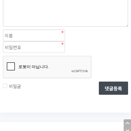
비밀글
댓글등록