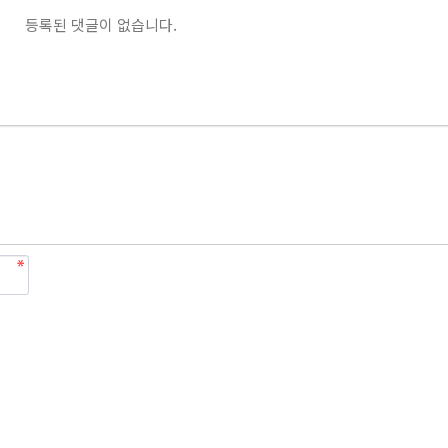
등록된 댓글이 없습니다.