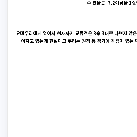
수 있을듯. 7.2이닝을 
요미우리에게 있어서 현재까지 교류전은 3승 3패로 나쁘지 않은 
어지고 있는게 현실이고 쿠리는 원정 돔 경기에 강점이 있는 