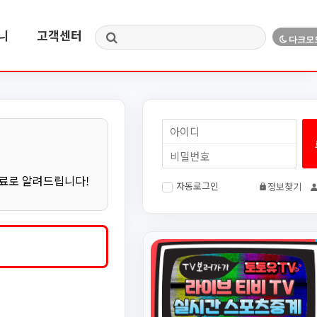
니
고객센터
무료로 알려드립니다!
자동로그인
정보찾기