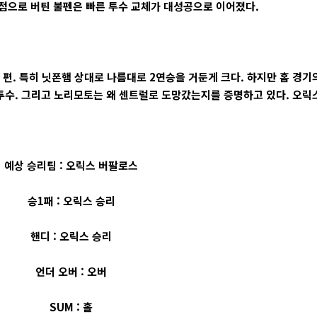
1실점으로 버틴 불펜은 빠른 투수 교체가 대성공으로 이어졌다.
편. 특히 닛폰햄 상대로 나름대로 2연승을 거둔게 크다. 하지만 홈 경기
투수. 그리고 노리모토는 왜 센트럴로 도망갔는지를 증명하고 있다. 오릭
예상 승리팀 : 오릭스 버팔로스
승1패 : 오릭스 승리
핸디 : 오릭스 승리
언더 오버 : 오버
SUM : 홀