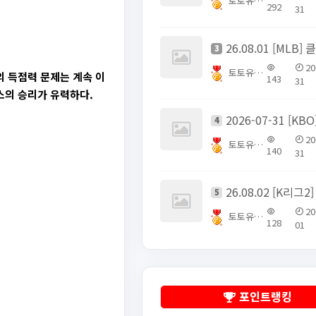
토토유픽스터
292
31
3
20
토토유픽스터
의 득점력 문제는 계속 이
143
31
스의 승리가 유력하다.
4
20
토토유픽스터
140
31
5
20
토토유픽스터
128
01
포인트랭킹