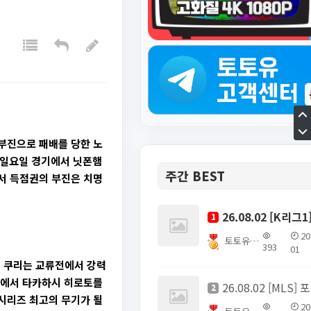
 부진으로 패배를 당한 노
. 일요일 경기에서 닛폰햄
주간 BEST
서 득점권의 부진은 치명
1
20
토토유픽스터
393
01
거둔 쿠리는 교류전에서 강력
기에서 타카하시 히로토를
26
2
시리즈 최고의 무기가 될
20