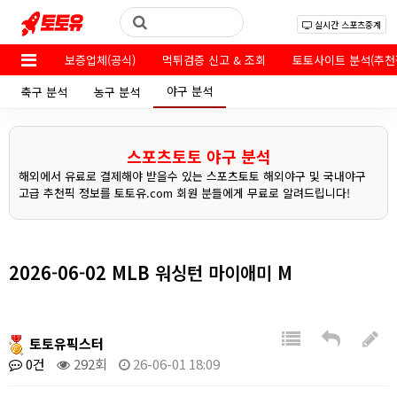
실시간 스포츠중계
보증업체(공식)
먹튀검증 신고 & 조회
토토사이트 분석(추천
야구 분석
축구 분석
농구 분석
스포츠토토 야구 분석
해외에서 유료로 결제해야 받을수 있는 스포츠토토 해외야구 및 국내야구
고급 추천픽 정보를 토토유.com 회원 분들에게 무료로 알려드립니다!
2026-06-02 MLB 워싱턴 마이애미 M
토토유픽스터
0건
292회
26-06-01 18:09