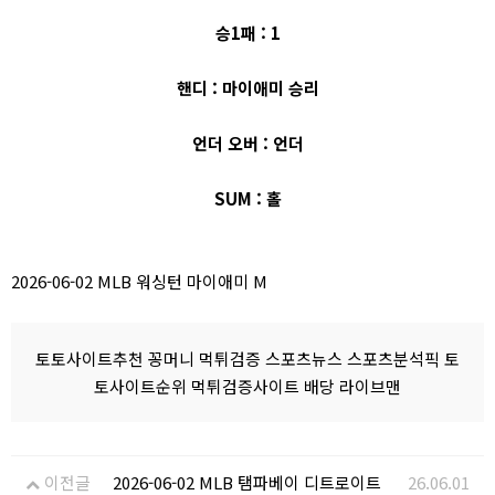
승1패 : 1
핸디 : 마이애미 승리
언더 오버 : 언더
SUM : 홀
2026-06-02 MLB 워싱턴 마이애미 M
토토사이트추천 꽁머니 먹튀검증 스포츠뉴스 스포츠분석픽 토
토사이트순위 먹튀검증사이트 배당 라이브맨
이전글
2026-06-02 MLB 탬파베이 디트로이트
26.06.01