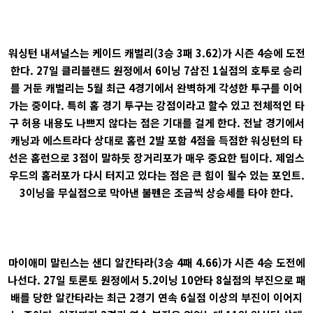
워싱턴 내셔널스는 케이드 캐벌리(3승 3패 3.62)가 시즌 4승에 도전
한다. 27일 클리블랜드 원정에서 6이닝 7삼진 1실점의 호투로 승리
를 거둔 캐벌리는 5월 최근 4경기에서 완벽하게 각성한 투구를 이어
가는 중이다. 특히 홈 경기 투구는 강점이라고 할수 있고 전체적인 타
구 허용 내용도 나쁘지 않다는 점은 기대를 걸게 한다. 전날 경기에서
캐닝과 에스트라다 상대로 홈런 2발 포함 4점을 득점한 워싱턴의 타
선은 홈런으로 3점이 말하듯 장거리포가 매우 중요한 팀이다. 제임스
우드의 홈러포가 다시 터지고 있다는 점은 큰 힘이 될수 있는 포인트.
3이닝을 무실점으로 막아낸 불펜은 조금씩 상승세를 타야 한다.
마이애미 말린스는 샌디 알칸타라(3승 4패 4.66)가 시즌 4승 도전에
나선다. 27일 토론토 원정에서 5.2이닝 10안타 8실점의 부진으로 패
배를 당한 알칸타라는 최근 2경기 연속 6실점 이상의 부진이 이어지