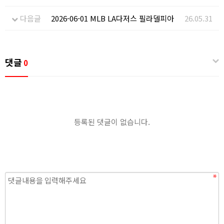
다음글
2026-06-01 MLB LA다저스 필라델피아
26.05.31
댓글
0
등록된 댓글이 없습니다.