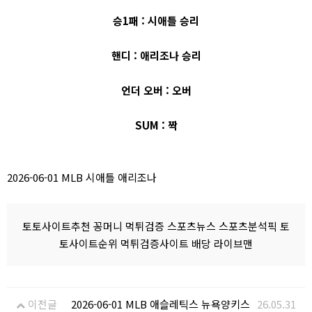
승1패 : 시애틀 승리
핸디 : 애리조나 승리
언더 오버 : 오버
SUM : 짝
2026-06-01 MLB 시애틀 애리조나
토토사이트추천 꽁머니 먹튀검증 스포츠뉴스 스포츠분석픽 토
토사이트순위 먹튀검증사이트 배당 라이브맨
이전글
2026-06-01 MLB 애슬레틱스 뉴욕양키스
26.05.31