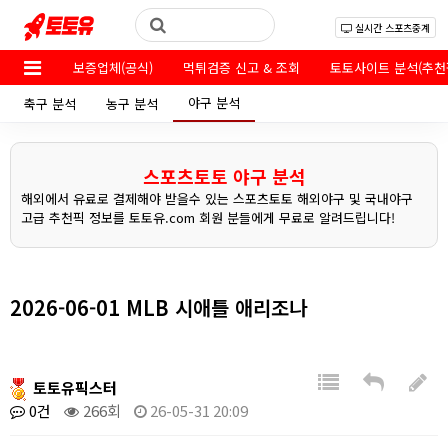
실시간 스포츠중계
보증업체(공식)
먹튀검증 신고 & 조회
토토사이트 분석(추천
야구 분석
축구 분석
농구 분석
스포츠토토 야구 분석
해외에서 유료로 결제해야 받을수 있는 스포츠토토 해외야구 및 국내야구
고급 추천픽 정보를 토토유.com 회원 분들에게 무료로 알려드립니다!
2026-06-01 MLB 시애틀 애리조나
토토유픽스터
0건
266회
26-05-31 20:09