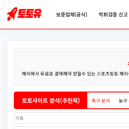
보증업체(공식)
먹튀검증 신고 
해외에서 유료로 결제해야 받을수 있는 스포츠토토 해외축
토토사이트 분석(추천픽)
축구 분석
농구