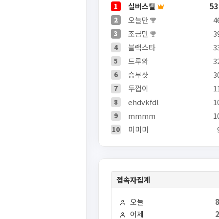
실버스틸
53
1
오늘만
4
2
조금만
3
3
블랙스타
3
4
드루와
3
5
승부샷
3
6
두껍이
1
7
ehdvkfdl
1
8
mmmm
1
9
미미미
10
접속자집계
오늘
어제