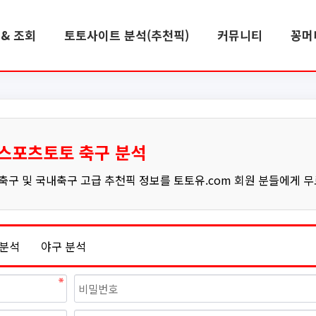
& 조회
토토사이트 분석(추천픽)
커뮤니티
꽁머
스포츠토토 축구 분석
구 및 국내축구 고급 추천픽 정보를 토토유.com 회원 분들에게 
 분석
야구 분석