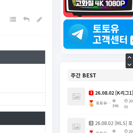
주간 BEST
1
20
토토유픽스터
396
01
26
2
20