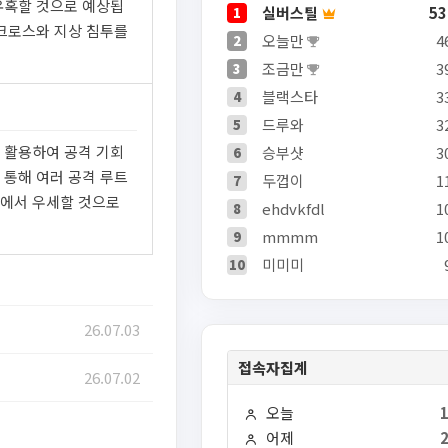
유혹할 것으로 예상됩
실버스틸
53
1
 크로스와 지상 침투를
오늘만
4
2
조금만
3
3
블랙스타
3
4
드루와
3
5
 활용하여 공격 기회
승부샷
3
6
 통해 여러 공격 루트
두껍이
1
7
도에서 우세할 것으로
ehdvkfdl
1
8
mmmm
1
9
미미미
10
26.07.03
접속자집계
26.07.02
오늘
어제