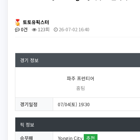
토토유픽스터
0건
123회
26-07-02 16:40
경기 정보
파주 프런티어
홈팀
경기일정
07/04(토) 19:30
픽 정보
승무패
Yongin City
추천