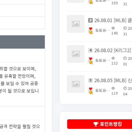
토토유픽스터
339
31
3
20
토토유픽스터
148
31
4
20
토토유픽스터
132
01
취할 것으로 보이며,
를 유혹할 전망이며,
5
를 보일 수 있어 공중
20
분이 될 것으로 보입니
토토유픽스터
119
04
포인트랭킹
 공격 전략을 펼칠 것으