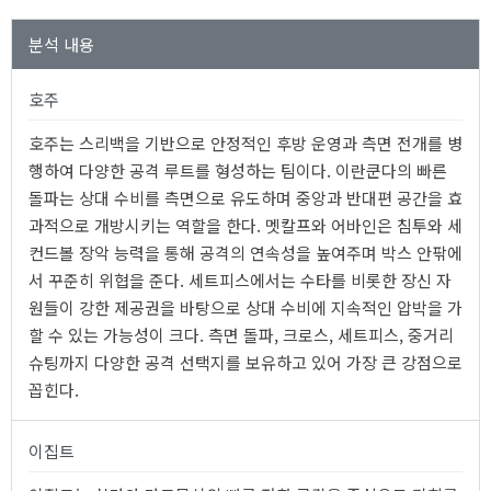
분석 내용
호주
호주는 스리백을 기반으로 안정적인 후방 운영과 측면 전개를 병
행하여 다양한 공격 루트를 형성하는 팀이다. 이란쿤다의 빠른
돌파는 상대 수비를 측면으로 유도하며 중앙과 반대편 공간을 효
과적으로 개방시키는 역할을 한다. 멧칼프와 어바인은 침투와 세
컨드볼 장악 능력을 통해 공격의 연속성을 높여주며 박스 안팎에
서 꾸준히 위협을 준다. 세트피스에서는 수타를 비롯한 장신 자
원들이 강한 제공권을 바탕으로 상대 수비에 지속적인 압박을 가
할 수 있는 가능성이 크다. 측면 돌파, 크로스, 세트피스, 중거리
슈팅까지 다양한 공격 선택지를 보유하고 있어 가장 큰 강점으로
꼽힌다.
이집트