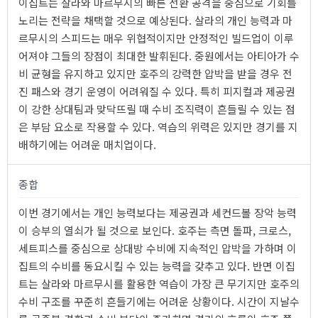
이집트는 살라와 마르무시의 빠른 전환 공격을 중심으로 기회를
노리는 전략을 채택할 것으로 예상된다. 살라의 개인 능력과 마
르무시의 스피드는 매우 위협적이지만 안정적인 빌드업이 이루
어져야 그들의 장점이 최대한 발휘된다. 중원에서는 아티아가 수
비 균형을 유지하고 있지만 호주의 강력한 압박을 받을 경우 전
진 패스와 경기 운영이 어려워질 수 있다. 특히 피지컬과 제공권
이 강한 상대팀과 맞닥뜨릴 때 수비 조직력이 흔들릴 수 있는 점
은 부담 요소로 작용할 수 있다. 역습의 위력은 있지만 경기를 지
배하기에는 어려운 매치업이다.
종합
이번 경기에서는 개인 능력보다는 제공권과 세컨드볼 장악 능력
이 승부의 열쇠가 될 것으로 보인다. 호주는 측면 돌파, 크로스,
세트피스를 중심으로 상대방 수비에 지속적인 압박을 가하며 이
집트의 수비를 동요시킬 수 있는 능력을 갖추고 있다. 반면 이집
트는 살라와 마르무시를 활용한 역습이 가장 큰 무기지만 호주의
수비 구조를 꾸준히 흔들기에는 어려운 상황이다. 시간이 지날수