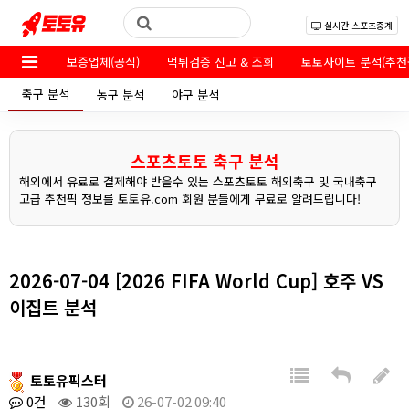
실시간 스포츠중계
보증업체(공식)
먹튀검증 신고 & 조회
토토사이트 분석(추천
축구 분석
농구 분석
야구 분석
스포츠토토 축구 분석
해외에서 유료로 결제해야 받을수 있는 스포츠토토 해외축구 및 국내축구
고급 추천픽 정보를 토토유.com 회원 분들에게 무료로 알려드립니다!
2026-07-04 [2026 FIFA World Cup] 호주 VS
이집트 분석
토토유픽스터
0건
130회
26-07-02 09:40