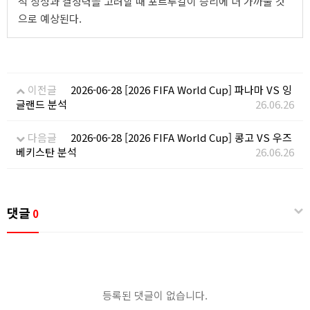
적 상성과 결정력을 고려할 때 포르투갈이 승리에 더 가까울 것
으로 예상된다.
이전글
2026-06-28 [2026 FIFA World Cup] 파나마 VS 잉
글랜드 분석
26.06.26
다음글
2026-06-28 [2026 FIFA World Cup] 콩고 VS 우즈
베키스탄 분석
26.06.26
댓글
0
등록된 댓글이 없습니다.