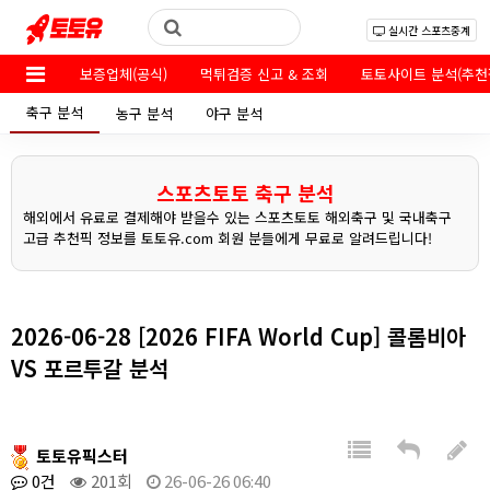
실시간 스포츠중계
보증업체(공식)
먹튀검증 신고 & 조회
토토사이트 분석(추천
축구 분석
농구 분석
야구 분석
스포츠토토 축구 분석
해외에서 유료로 결제해야 받을수 있는 스포츠토토 해외축구 및 국내축구
고급 추천픽 정보를 토토유.com 회원 분들에게 무료로 알려드립니다!
2026-06-28 [2026 FIFA World Cup] 콜롬비아
VS 포르투갈 분석
토토유픽스터
0건
201회
26-06-26 06:40