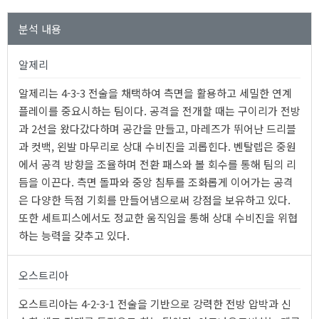
분석 내용
알제리
알제리는 4-3-3 전술을 채택하여 측면을 활용하고 세밀한 연계
플레이를 중요시하는 팀이다. 공격을 전개할 때는 구이리가 전방
과 2선을 왔다갔다하며 공간을 만들고, 마레즈가 뛰어난 드리블
과 컷백, 왼발 마무리로 상대 수비진을 괴롭힌다. 벤탈렙은 중원
에서 공격 방향을 조율하며 전환 패스와 볼 회수를 통해 팀의 리
듬을 이끈다. 측면 돌파와 중앙 침투를 조화롭게 이어가는 공격
은 다양한 득점 기회를 만들어냄으로써 강점을 보유하고 있다.
또한 세트피스에서도 정교한 움직임을 통해 상대 수비진을 위협
하는 능력을 갖추고 있다.
오스트리아
오스트리아는 4-2-3-1 전술을 기반으로 강력한 전방 압박과 신