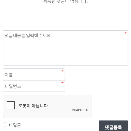
등록된 댓글이 없습니다.
비밀글
댓글등록