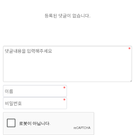
등록된 댓글이 없습니다.