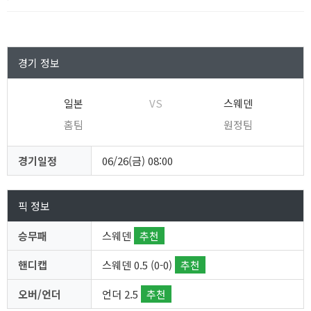
경기 정보
일본
VS
스웨덴
홈팀
원정팀
경기일정
06/26(금) 08:00
픽 정보
승무패
스웨덴
추천
핸디캡
스웨덴 0.5 (0-0)
추천
오버/언더
언더 2.5
추천