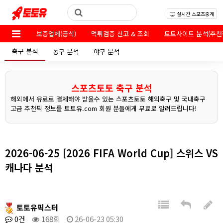
실시간 스포츠중계
보증업체(공식)
먹튀검증 신고 & 조회
토토사이트 분석(추천
축구 분석
농구 분석
야구 분석
스포츠토토 축구 분석
해외에서 유료로 결제해야 받을수 있는 스포츠토토 해외축구 및 국내축구
고급 추천픽 정보를 토토유.com 회원 분들에게 무료로 알려드립니다!
2026-06-25 [2026 FIFA World Cup] 스위스 VS
캐나다 분석
토토유픽스터
0건
168회
26-06-23 05:30