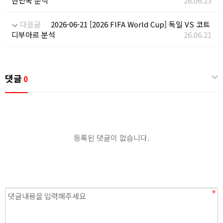
한민국 분석
26.06.23
다음글
2026-06-21 [2026 FIFA World Cup] 독일 VS 코트
디부아르 분석
26.06.21
댓글
0
등록된 댓글이 없습니다.