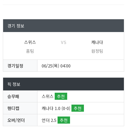
경기 정보
스위스
VS
캐나다
홈팀
원정팀
경기일정
06/25(목) 04:00
픽 정보
승무패
스위스
추천
핸디캡
캐나다 1.0 (0-0)
추천
오버/언더
언더 2.5
추천