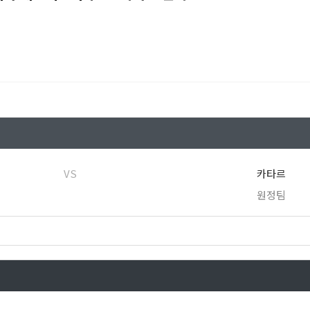
VS
카타르
원정팀