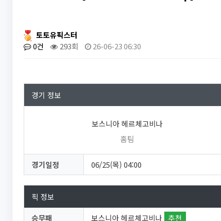
토토유픽스터
0건
293회
26-06-23 06:30
경기 정보
보스니아 헤르체고비나
홈팀
경기일정
06/25(목) 04:00
픽 정보
승무패
보스니아 헤르체고비나
추천