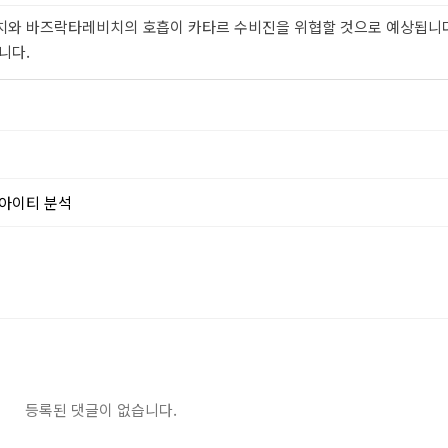
치와 바즈락타레비치의 호흡이 카타르 수비진을 위협할 것으로 예상됩니
니다.
VS 아이티 분석
등록된 댓글이 없습니다.