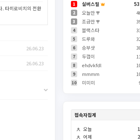
실버스틸
53
1
다. 타히로비치의 전환
오늘만
4
2
조금만
3
3
블랙스타
3
4
드루와
3
5
승부샷
3
6
26.06.23
두껍이
1
7
26.06.23
ehdvkfdl
1
8
mmmm
1
9
미미미
10
접속자집계
오늘
어제