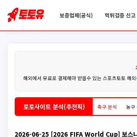
보증업체(공식)
먹튀검증 신고 
해외에서 유료로 결제해야 받을수 있는 스포츠토토 해외축
토토사이트 분석(추천픽)
축구 분석
농구
2026-06-25 [2026 FIFA World Cup]