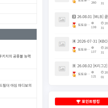
토토유픽스터
260
31
3
20
토토유픽스터
138
31
4
20
토토유픽스터
137
31
 루키치의 공중볼 능력
5
20
토토유픽스터
121
01
미드필더 아심 마디보의
포인트랭킹