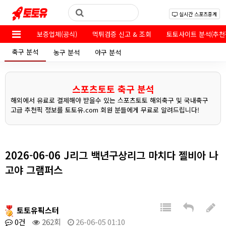
실시간 스포츠중계
보증업체(공식)
먹튀검증 신고 & 조회
토토사이트 분석(추천
축구 분석
농구 분석
야구 분석
스포츠토토 축구 분석
해외에서 유료로 결제해야 받을수 있는 스포츠토토 해외축구 및 국내축구
고급 추천픽 정보를 토토유.com 회원 분들에게 무료로 알려드립니다!
2026-06-06 J리그 백년구상리그 마치다 젤비아 나
고야 그램퍼스
토토유픽스터
0건
262회
26-06-05 01:10