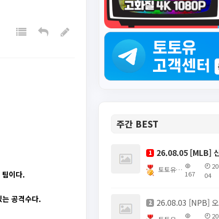
주간 BEST
1
20
토토유픽스터
167
 팀이다.
04
있는 공격수다.
2
20