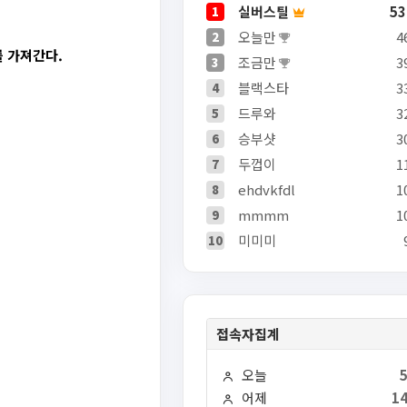
실버스틸
53
1
오늘만
4
2
를 가져간다.
조금만
3
3
블랙스타
3
4
드루와
3
5
승부샷
3
6
두껍이
1
7
ehdvkfdl
1
8
mmmm
1
9
미미미
10
.
접속자집계
오늘
어제
14