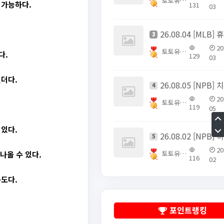
토토유픽스터
 가능하다.
131
03
3
20
토토유픽스터
다.
129
03
필더다.
4
20
토토유픽스터
119
05
 있다.
5
20
토토유픽스터
나올 수 있다.
116
02
구도다.
포인트랭킹