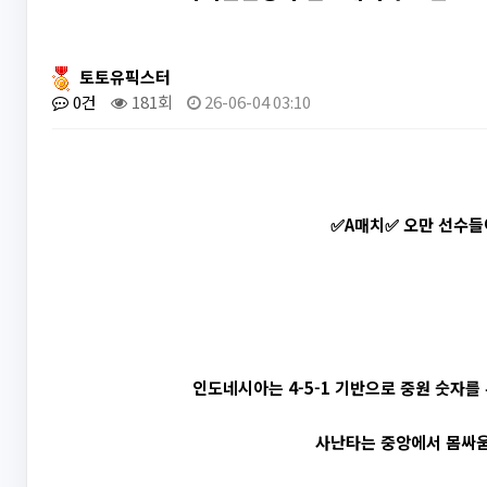
토토유픽스터
0건
181회
26-06-04 03:10
✅A매치✅ 오만 선수들
인도네시아는 4-5-1 기반으로 중원 숫자를
사난타는 중앙에서 몸싸움