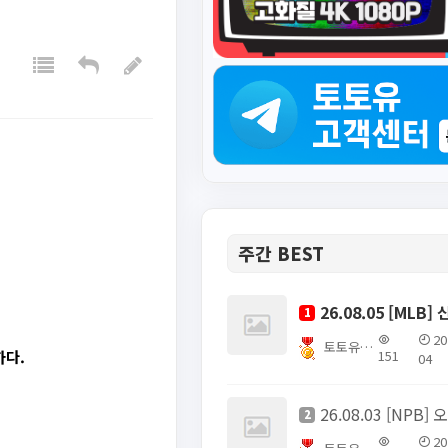
주간 BEST
1
20
토토유픽스터
151
하다.
04
2
20