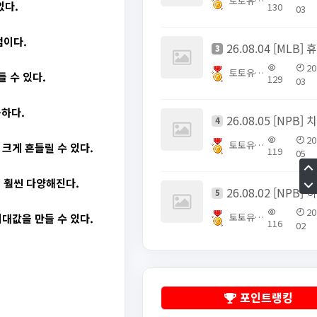
토토유픽스터
있다.
130
03
점이다.
3
20
토토유픽스터
 수 있다.
129
03
능하다.
4
20
토토유픽스터
크게 흔들릴 수 있다.
119
05
 훨씬 다양해진다.
5
20
토토유픽스터
대값을 만들 수 있다.
116
02
포인트랭킹