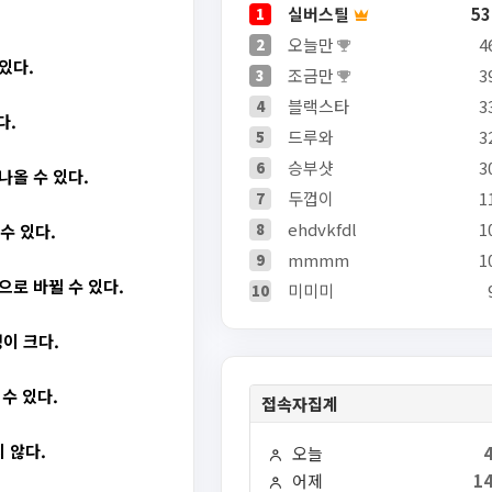
실버스틸
53
1
오늘만
4
2
있다.
조금만
3
3
블랙스타
3
4
다.
드루와
3
5
승부샷
3
6
나올 수 있다.
두껍이
1
7
ehdvkfdl
1
8
수 있다.
mmmm
1
9
로 바뀔 수 있다.
미미미
10
이 크다.
수 있다.
접속자집계
 않다.
오늘
어제
14