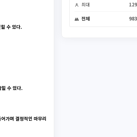
최대
129
전체
983
힐 수 있다.
힐 수 있다.
 들어가며 결정적인 마무리