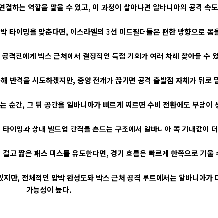
연결하는 역할을 맡을 수 있고, 이 과정이 살아나면 알바니아의 공격 속도
박 타이밍을 맞춘다면, 이스라엘의 3선 미드필더들은 편한 방향으로 몸
공격진에게 박스 근처에서 결정적인 득점 기회가 여러 차례 찾아올 수 있
해 반격을 시도하겠지만, 중앙 전개가 끊기면 공격 출발점 자체가 뒤로 
 순간, 그 뒤 공간을 알바니아가 빠르게 찌르면 수비 전환에도 부담이 
의 타이밍과 상대 빌드업 간격을 흔드는 구조에서 알바니아 쪽 기대값이 더
걸고 짧은 패스 미스를 유도한다면, 경기 흐름은 빠르게 한쪽으로 기울 
있지만, 전체적인 압박 완성도와 박스 근처 공격 루트에서는 알바니아가 
가능성이 높다.