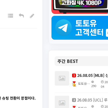
주간 BEST
1
20
토토유픽스터
290
04
 슈팅 전환이 장점이다.
26.08
2
20