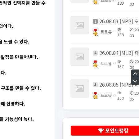
토토유픽스터
협적인 선택지를 만들 수
189
03
3
입이다.
20
토토유픽스터
138
03
 노릴 수 있다.
4
출발점을 만들어낸다.
20
토토유픽스터
137
03
다.
5
구조를 만들 수 있다.
20
토토유픽스터
130
05
 꽤 선명하다.
들 가능성이 높다.
포인트랭킹