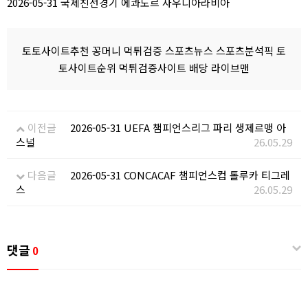
2026-05-31 국제친선경기 에콰도르 사우디아라비아
토토사이트추천 꽁머니 먹튀검증 스포츠뉴스 스포츠분석픽 토
토사이트순위 먹튀검증사이트 배당 라이브맨
이전글
2026-05-31 UEFA 챔피언스리그 파리 생제르맹 아
스널
26.05.29
다음글
2026-05-31 CONCACAF 챔피언스컵 톨루카 티그레
스
26.05.29
댓글
0