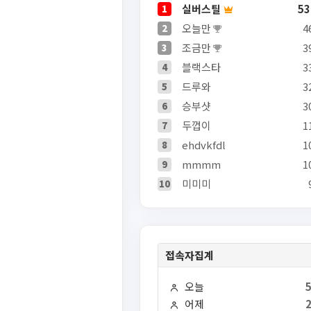
실버스틸
53
1
오늘만
4
2
조금만
3
3
블랙스타
3
4
드루와
3
5
승부샷
3
6
두껍이
1
7
ehdvkfdl
1
8
mmmm
1
9
미미미
10
접속자집계
오늘
어제