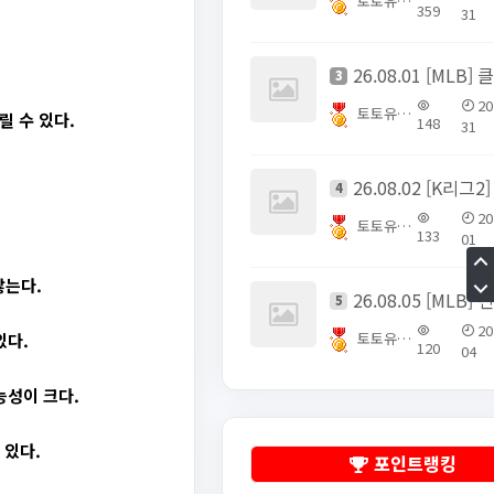
토토유픽스터
359
31
3
20
토토유픽스터
 수 있다.
148
31
4
20
토토유픽스터
133
01
않는다.
5
20
토토유픽스터
있다.
120
04
능성이 크다.
 있다.
포인트랭킹