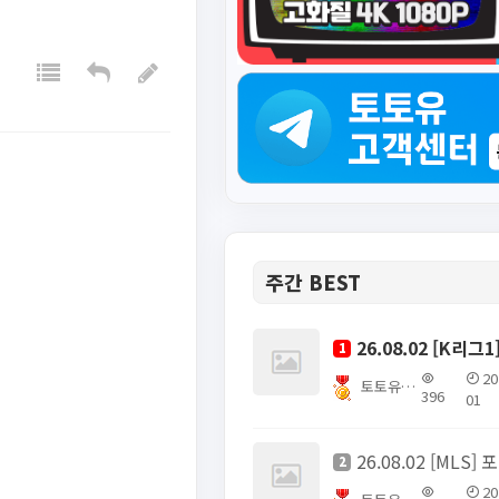
주간 BEST
1
20
토토유픽스터
396
01
26
2
20