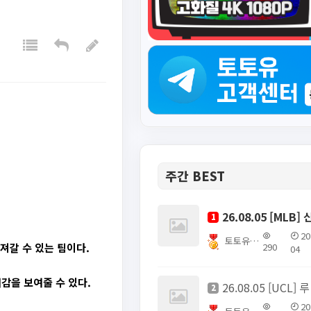
주간 BEST
1
20
토토유픽스터
290
져갈 수 있는 팀이다.
04
감을 보여줄 수 있다.
26.08
2
20