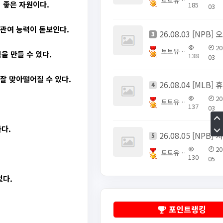
토토유픽스터
 좋은 자원이다.
185
03
 관여 능력이 돋보인다.
3
20
토토유픽스터
을 만들 수 있다.
138
03
잘 맞아떨어질 수 있다.
4
20
토토유픽스터
137
03
다.
5
20
토토유픽스터
130
05
있다.
포인트랭킹