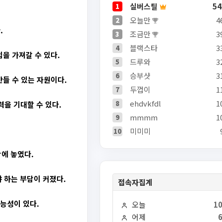
실버스틸
54
1
오늘만
4
2
.
조금만
3
3
블랙스타
3
4
을 가져갈 수 있다.
드루와
3
5
승부샷
3
6
만들 수 있는 자원이다.
두껍이
1
7
ehdvkfdl
1
8
력을 기대할 수 있다.
mmmm
1
9
미미미
10
에 놓였다.
 하는 부담이 커졌다.
접속자집계
능성이 있다.
오늘
10
어제