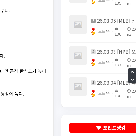
토토유픽스터
139
01
수다.
3
20
토토유픽스터
130
04
4
다.
20
토토유픽스터
127
03
아나면 공격 완성도가 높아
5
20
토토유픽스터
가능성이 높다.
126
03
포인트랭킹