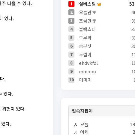
주 나올 수 있다.
실버스틸
53
1
오늘만
4
2
 있다.
조금만
3
3
블랙스타
3
4
드루와
3
5
승부샷
3
6
두껍이
1
7
ehdvkfdl
1
8
mmmm
1
9
다.
미미미
10
 있다.
 위험이 있다.
접속자집계
 있다.
오늘
14
어제